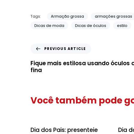
Tags:
Armação grossa
armações grossas
Dicas de moda
Dicas de óculos
estilo
PREVIOUS ARTICLE
Fique mais estilosa usando óculo
fina
Você também pode go
Dicas
Dicas
Dia dos Pais: presenteie
Dia d