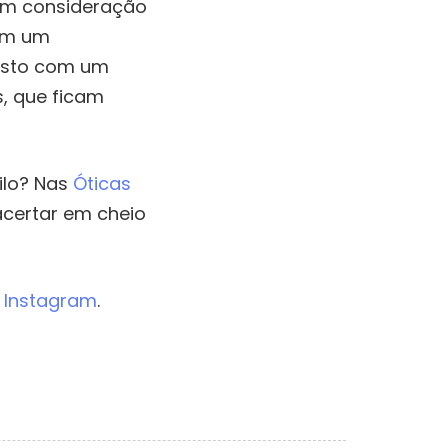
 em consideração
com um
osto com um
s, que ficam
ilo? Nas
Óticas
acertar em cheio
e
Instagram
.