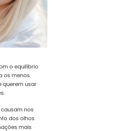
m o equilíbrio
aca os menos
e querem usar
s.
as causam nos
to dos olhos
rmações mais