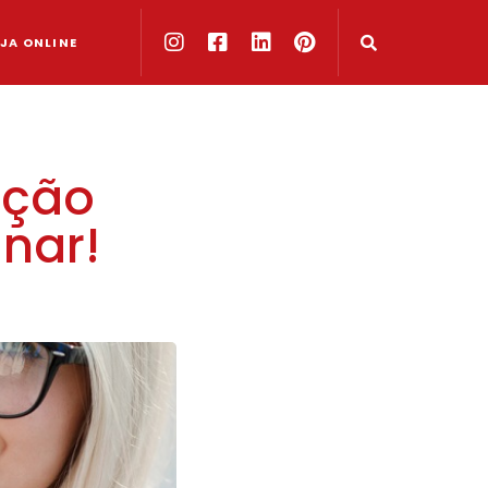
JA ONLINE
ação
nar!