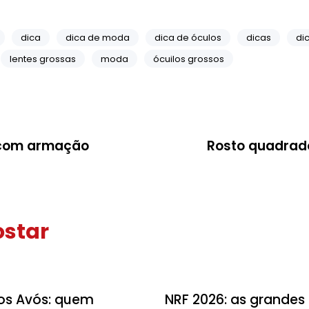
dica
dica de moda
dica de óculos
dicas
dic
lentes grossas
moda
ócuilos grossos
s com armação
Rosto quadrado
star
Dicas
os Avós: quem
NRF 2026: as grandes