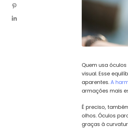
Quem usa óculos 
visual. Esse equi
aparentes.
A harm
armações mais es
É preciso, também
olhos. Óculos pa
graças à curvatu