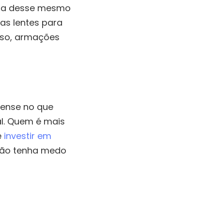
onta desse mesmo
as lentes para
isso, armações
pense no que
al. Quem é mais
e
investir em
 não tenha medo