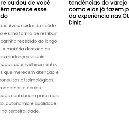
re cuidou de você
tendências do varejo
ém merece esse
como elas já fazem p
ado
da experiência nas Ót
Diniz
 dos Avós, cuidar da saúde
o é uma forma de retribuir
 carinho recebido ao longo
a. A matéria destaca as
pais mudanças visuais
onadas ao envelhecimento,
ais que merecem atenção e
onsultas oftalmológicas,
 modernas e óculos
dos contribuem para mais
to, autonomia e qualidade
 na terceira idade.