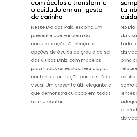
com óculos e transforme
semp
o cuidado em um gesto
tamb
de carinho
cuid
Neste Dia dos Pais, escolha um
No Dia
presente que vai além da
da visã
comemoração. Conheça as
todo o
opções de óculos de grau e de sol
da vid
das Óticas Diniz, com modelos
princi
para todos os estilos, tecnologia,
relaci
conforto e proteção para a saúde
os sin
visual. Um presente útil, elegante e
como c
que demonstra cuidado em todos
lentes
os momentos.
adequa
confor
de vida