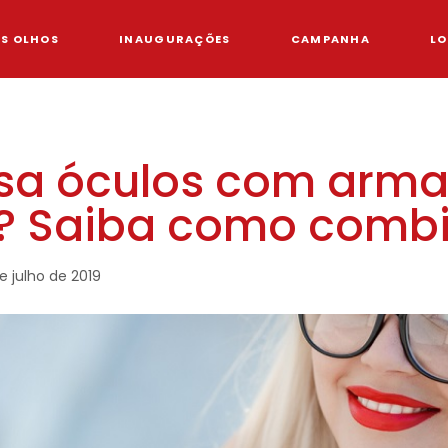
OS OLHOS
INAUGURAÇÕES
CAMPANHA
LO
sa óculos com arm
? Saiba como combi
e julho de 2019