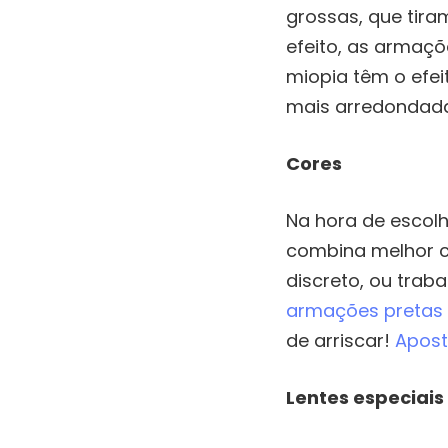
grossas, que tira
efeito, as armaçõ
miopia têm o efei
mais arredondada
Cores
Na hora de escol
combina melhor co
discreto, ou trab
armações pretas
de arriscar!
Apost
Lentes especiais