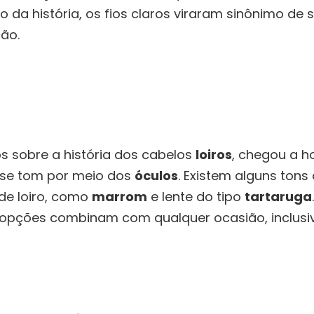
go da história, os fios claros viraram sinônimo de 
ção.
s sobre a história dos cabelos
loiros
, chegou a h
sse tom por meio dos
óculos
. Existem alguns ton
de loiro, como
marrom
e lente do tipo
tartaruga
 opções combinam com qualquer ocasião, inclusi