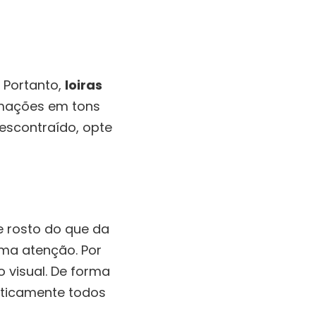
 Portanto,
loiras
rmações em tons
descontraído, opte
e rosto do que da
a atenção. Por
 visual. De forma
aticamente todos