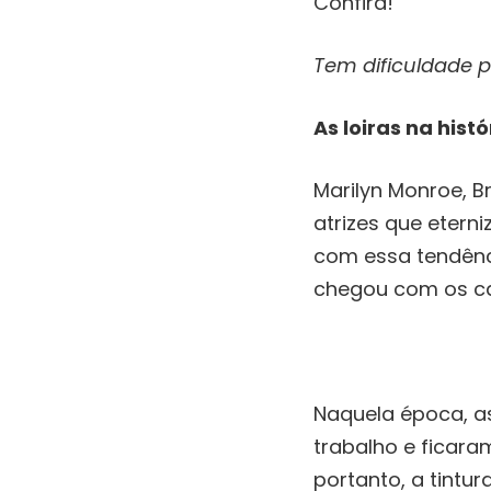
Confira!
Tem dificuldade 
As loiras na histó
Marilyn Monroe, B
atrizes que eter
com essa tendênci
chegou com os ca
Naquela época, a
trabalho e ficar
portanto, a tint