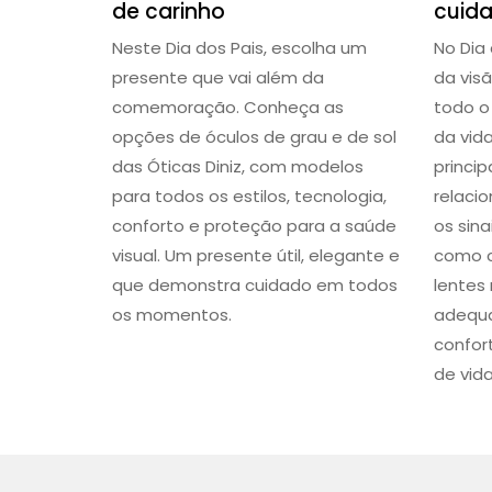
de carinho
cuid
Neste Dia dos Pais, escolha um
No Dia
presente que vai além da
da visã
comemoração. Conheça as
todo o
opções de óculos de grau e de sol
da vid
das Óticas Diniz, com modelos
princi
para todos os estilos, tecnologia,
relaci
conforto e proteção para a saúde
os sin
visual. Um presente útil, elegante e
como c
que demonstra cuidado em todos
lentes
os momentos.
adequa
confor
de vida