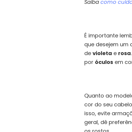
Saiba
como cuida
É importante lem
que desejem um a
de
violeta
e
rosa
por
óculos
em co
Quanto ao model
cor do seu cabel
isso, evite arma
geral, dê prefer
os rostos.