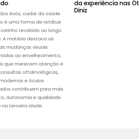
ado
da experiência nas Ót
Diniz
 dos Avós, cuidar da saúde
o é uma forma de retribuir
 carinho recebido ao longo
a. A matéria destaca as
pais mudanças visuais
onadas ao envelhecimento,
ais que merecem atenção e
onsultas oftalmológicas,
 modernas e óculos
dos contribuem para mais
to, autonomia e qualidade
 na terceira idade.