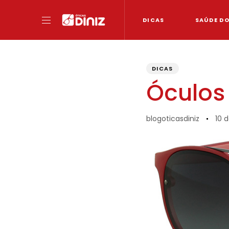
DICAS
SAÚDE D
PUBLISHED
Author
Published
IN:
on:
DICAS
Óculos 
blogoticasdiniz
10 d