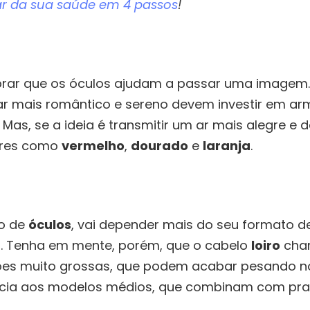
r da sua saúde em 4 passos
!
brar que os óculos ajudam a passar uma imagem.
r mais romântico e sereno devem investir em a
. Mas, se a ideia é transmitir um ar mais alegre e 
res como
vermelho
,
dourado
e
laranja
.
o de
óculos
, vai depender mais do seu formato d
o. Tenha em mente, porém, que o cabelo
loiro
cham
ções muito grossas, que podem acabar pesando no
ência aos modelos médios, que combinam com pr