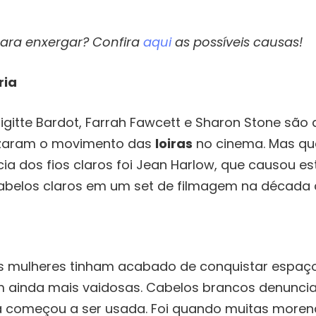
para enxergar? Confira
aqui
as possíveis causas!
ria
rigitte Bardot, Farrah Fawcett e Sharon Stone sã
nizaram o movimento das
loiras
no cinema. Mas q
a dos fios claros foi Jean Harlow, que causou e
belos claros em um set de filmagem na década d
s mulheres tinham acabado de conquistar espaç
am ainda mais vaidosas. Cabelos brancos denunci
ura começou a ser usada. Foi quando muitas more