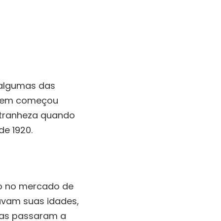
o algumas das
uem começou
stranheza quando
e 1920.
o no mercado de
avam suas idades,
nas passaram a