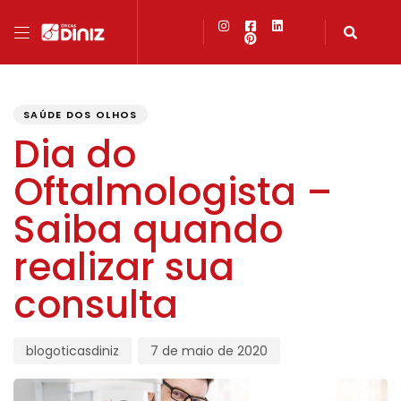
PUBLISHED
Author
Published
IN:
on:
SAÚDE DOS OLHOS
Dia do
Oftalmologista –
Saiba quando
realizar sua
consulta
blogoticasdiniz
7 de maio de 2020