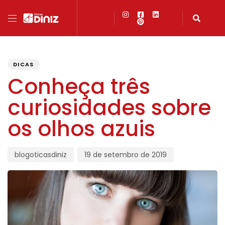
PUBLISHED
Author
Published
IN:
on:
DICAS
Conheça três
curiosidades sobre
os olhos azuis
blogoticasdiniz
19 de setembro de 2019