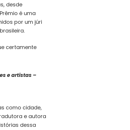
as, desde
 Prêmio é uma
hidos por um júri
rasileira.
que certamente
s e artistas
–
nas como cidade,
tradutora e autora
istórias dessa