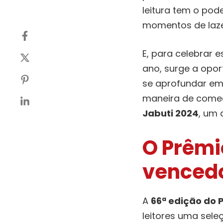
leitura tem o pod
momentos de lazer
E, para celebrar 
ano, surge a opor
se aprofundar em
maneira de começ
Jabuti 2024
, um 
O Prêmi
venced
A
66ª edição do 
leitores uma sele