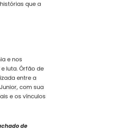
 histórias que a
ia e nos
e luta. Órfão de
izada entre a
 Junior, com sua
ais e os vínculos
achado de