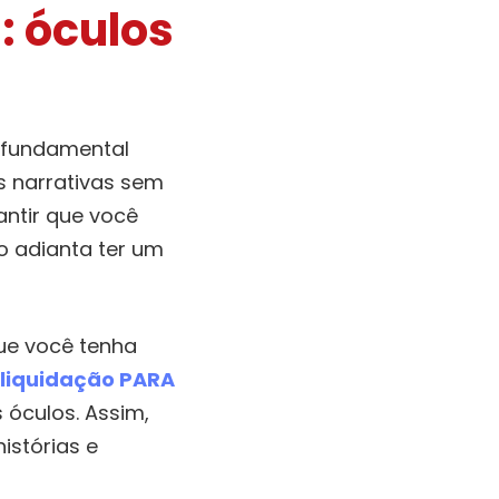
: óculos
é fundamental
s narrativas sem
antir que você
ão adianta ter um
ue você tenha
liquidação PARA
óculos. Assim,
istórias e