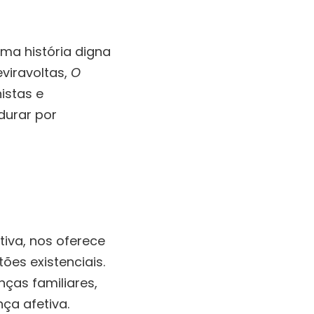
ma história digna
eviravoltas,
O
istas e
durar por
tiva, nos oferece
es existenciais.
ças familiares,
ça afetiva.