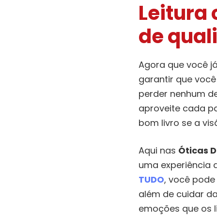
Leitura 
de qual
Agora que você j
garantir que você
perder nenhum det
aproveite cada pal
bom livro se a vis
Aqui nas
Óticas D
uma experiência 
TUDO
, você pode
além de cuidar da
emoções que os li