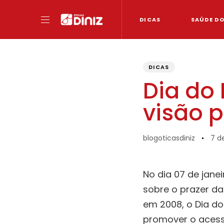
DICAS
SAÚDE D
PUBLISHED
Author
Published
IN:
on:
DICAS
Dia do 
visão p
blogoticasdiniz
7 d
No dia 07 de jane
sobre o prazer da 
em 2008, o Dia do 
promover o acesso 