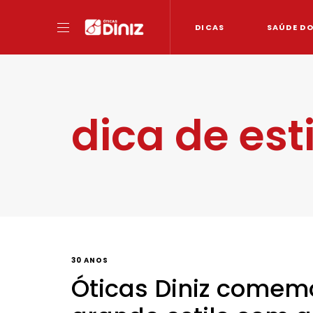
DICAS
SAÚDE D
dica de est
30 ANOS
Óticas Diniz comem